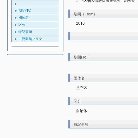
足立区個人情報保護審議会　副会長
期間(To)
期間（From）
団体名
2010
区分
特記事項
主要業績フラグ
期間(To)
団体名
足立区
区分
自治体
特記事項