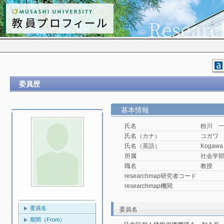
委員歴
基本情報
氏名
粉川 
氏名（カナ）
コガワ
氏名（英語）
Kogawa 
所属
社会学
職名
教授
researchmap研究者コード
researchmap機関
委員名
委員名
期間（From）