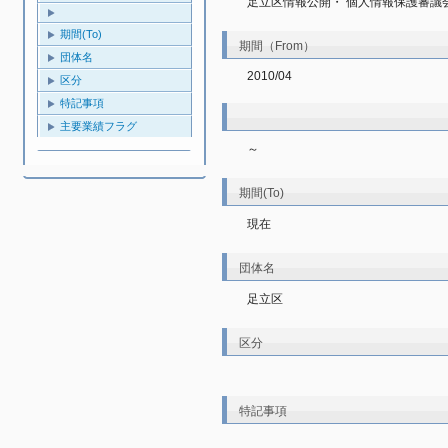
足立区情報公開・ 個人情報保護審議
期間(To)
期間（From）
団体名
2010/04
区分
特記事項
主要業績フラグ
～
期間(To)
現在
団体名
足立区
区分
特記事項