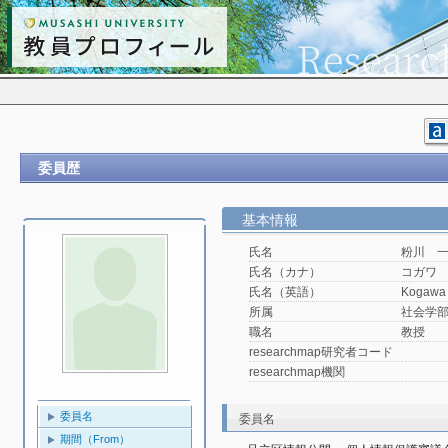
委員歴
基本情報
氏名
粉川 
氏名（カナ）
コガワ
氏名（英語）
Kogawa 
所属
社会学
職名
教授
researchmap研究者コード
researchmap機関
委員名
委員名
期間（From）