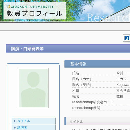
講演・口頭発表等
基本情報
氏名
粉川 
氏名（カナ）
コガワ
氏名（英語）
Kogawa 
所属
社会学
職名
教授
researchmap研究者コード
researchmap機関
タイトル
タイトル
講演者