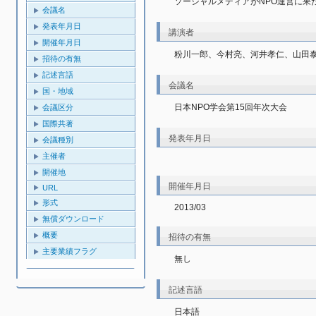
ソーシャルメディアがNPO運営に果
会議名
発表年月日
講演者
開催年月日
粉川一郎、今村亮、河井孝仁、山田
招待の有無
記述言語
会議名
国・地域
日本NPO学会第15回年次大会
会議区分
国際共著
発表年月日
会議種別
主催者
開催地
開催年月日
URL
形式
2013/03
無償ダウンロード
概要
招待の有無
主要業績フラグ
無し
記述言語
日本語