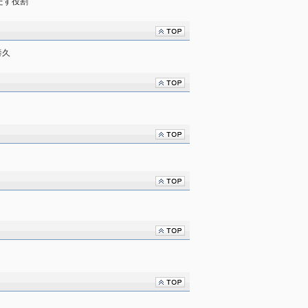
たす役割
泰久