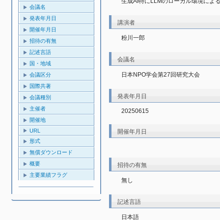
生成AI特にLLMのローカル環境によ
会議名
発表年月日
講演者
開催年月日
粉川一郎
招待の有無
記述言語
会議名
国・地域
日本NPO学会第27回研究大会
会議区分
国際共著
発表年月日
会議種別
主催者
20250615
開催地
URL
開催年月日
形式
無償ダウンロード
概要
招待の有無
主要業績フラグ
無し
記述言語
日本語