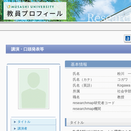
講演・口頭発表等
基本情報
氏名
粉川 
氏名（カナ）
コガワ
氏名（英語）
Kogawa 
所属
社会学
職名
教授
researchmap研究者コード
researchmap機関
タイトル
タイトル
講演者