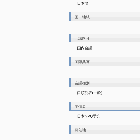
日本語
国・地域
会議区分
国内会議
国際共著
会議種別
口頭発表(一般)
主催者
日本NPO学会
開催地