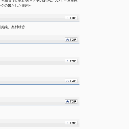
ィ形成までの官の関与とその足跡について～三重県
ークの果たした役割～
西眞純、奥村晴彦