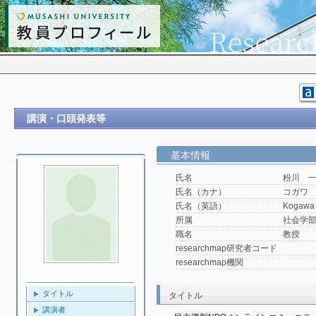
講演・口頭発表等
基本情報
氏名
粉川 
氏名（カナ）
コガワ
氏名（英語）
Kogawa 
所属
社会学
職名
教授
researchmap研究者コード
researchmap機関
タイトル
タイトル
講演者