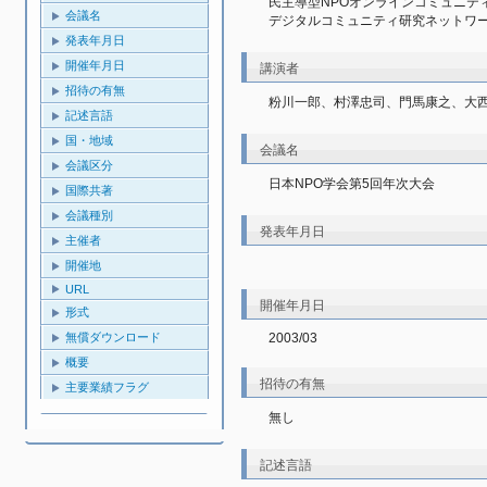
民主導型NPOオンラインコミュニテ
会議名
デジタルコミュニティ研究ネットワ
発表年月日
開催年月日
講演者
招待の有無
粉川一郎、村澤忠司、門馬康之、大
記述言語
国・地域
会議名
会議区分
日本NPO学会第5回年次大会
国際共著
会議種別
発表年月日
主催者
開催地
URL
開催年月日
形式
2003/03
無償ダウンロード
概要
招待の有無
主要業績フラグ
無し
記述言語