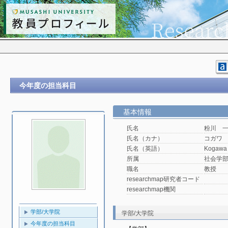
今年度の担当科目
基本情報
氏名
粉川 
氏名（カナ）
コガワ
氏名（英語）
Kogawa 
所属
社会学
職名
教授
researchmap研究者コード
researchmap機関
学部/大学院
学部/大学院
今年度の担当科目