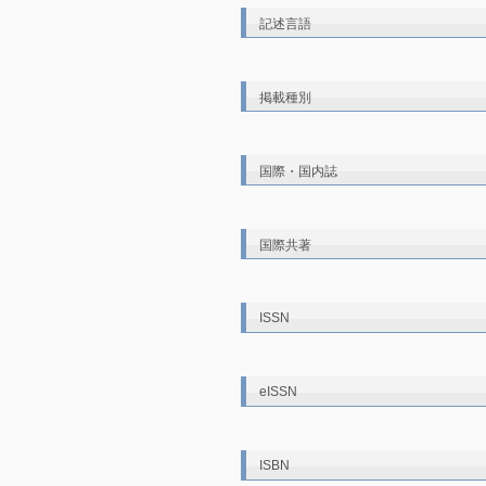
記述言語
掲載種別
国際・国内誌
国際共著
ISSN
eISSN
ISBN