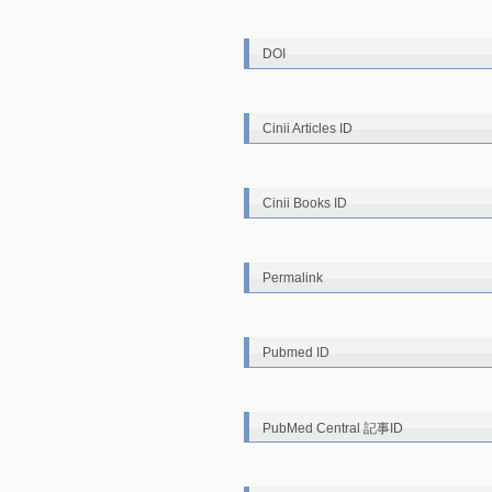
DOI
Cinii Articles ID
Cinii Books ID
Permalink
Pubmed ID
PubMed Central 記事ID