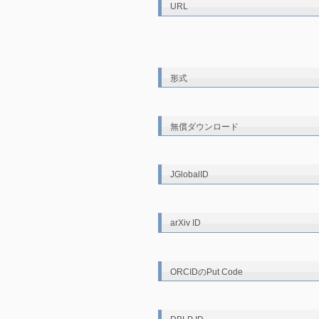
URL
形式
無償ダウンロード
JGlobalID
arXiv ID
ORCIDのPut Code