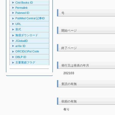
Cinii Books ID
Permalink
号
Pubmed ID
PubMed Central 記事ID
URL
形式
開始ページ
無償ダウンロード
JGlobalID
arXiv ID
終了ページ
ORCIDのPut Code
DBLP ID
主要業績フラグ
発行又は発表の年月
202103
査読の有無
依頼の有無
有り