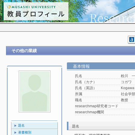
その他の業績
基本情報
氏名
粉川 
氏名（カナ）
コガワ
氏名（英語）
Kogawa 
所属
社会学
職名
教授
researchmap研究者コード
researchmap機関
題名
題名
著書種別