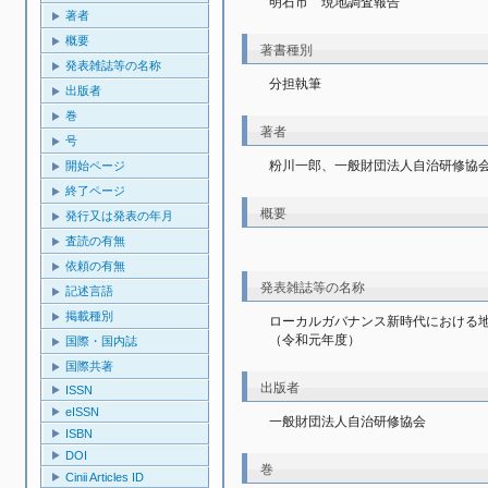
明石市　現地調査報告
著者
概要
著書種別
発表雑誌等の名称
分担執筆
出版者
巻
著者
号
粉川一郎、一般財団法人自治研修協
開始ページ
終了ページ
概要
発行又は発表の年月
査読の有無
依頼の有無
発表雑誌等の名称
記述言語
掲載種別
ローカルガバナンス新時代における
（令和元年度）
国際・国内誌
国際共著
出版者
ISSN
eISSN
一般財団法人自治研修協会
ISBN
DOI
巻
Cinii Articles ID