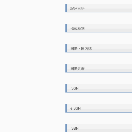
記述言語
掲載種別
国際・国内誌
国際共著
ISSN
eISSN
ISBN