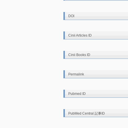
DOI
Cinii Articles ID
Cinii Books ID
Permalink
Pubmed ID
PubMed Central 記事ID