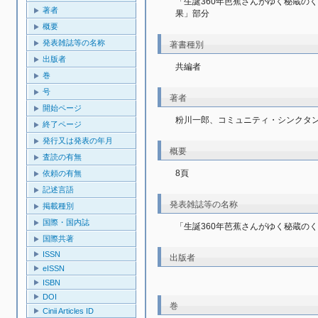
「生誕360年芭蕉さんがゆく秘蔵の
著者
果」部分
概要
発表雑誌等の名称
著書種別
出版者
共編者
巻
号
著者
開始ページ
粉川一郎、コミュニティ・シンクタ
終了ページ
発行又は発表の年月
概要
査読の有無
8頁
依頼の有無
記述言語
発表雑誌等の名称
掲載種別
国際・国内誌
「生誕360年芭蕉さんがゆく秘蔵の
国際共著
ISSN
出版者
eISSN
ISBN
DOI
巻
Cinii Articles ID