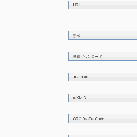
URL
形式
無償ダウンロード
JGlobalID
arXiv ID
ORCIDのPut Code