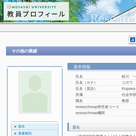
その他の業績
基本情報
氏名
粉川 
氏名（カナ）
コガワ
氏名（英語）
Kogawa 
所属
社会学
職名
教授
researchmap研究者コード
researchmap機関
題名
題名
著書種別