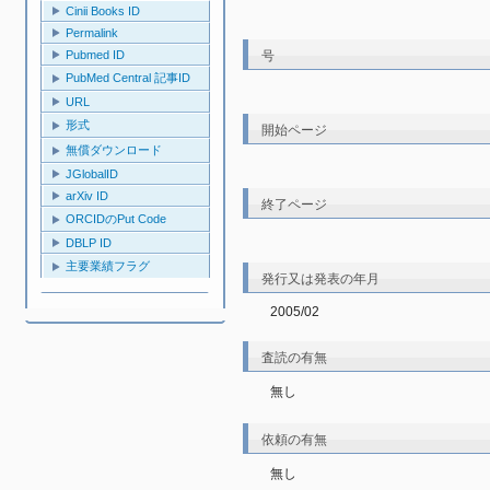
Cinii Books ID
Permalink
号
Pubmed ID
PubMed Central 記事ID
URL
形式
開始ページ
無償ダウンロード
JGlobalID
arXiv ID
終了ページ
ORCIDのPut Code
DBLP ID
主要業績フラグ
発行又は発表の年月
2005/02
査読の有無
無し
依頼の有無
無し