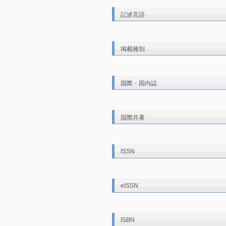
記述言語
掲載種別
国際・国内誌
国際共著
ISSN
eISSN
ISBN