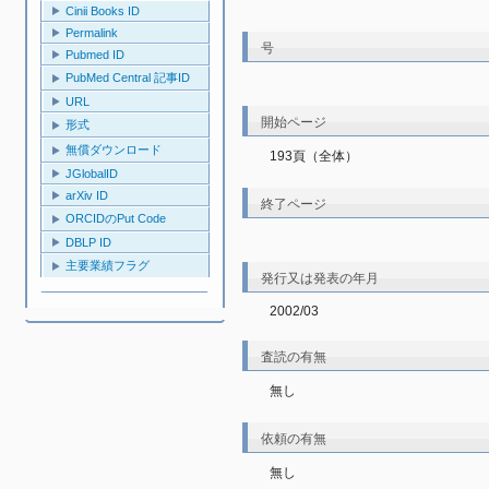
Cinii Books ID
Permalink
号
Pubmed ID
PubMed Central 記事ID
URL
開始ページ
形式
無償ダウンロード
193頁（全体）
JGlobalID
arXiv ID
終了ページ
ORCIDのPut Code
DBLP ID
主要業績フラグ
発行又は発表の年月
2002/03
査読の有無
無し
依頼の有無
無し