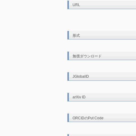
URL
形式
無償ダウンロード
JGlobalID
arXiv ID
ORCIDのPut Code