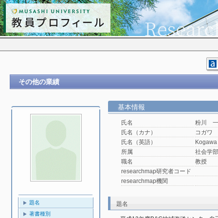
その他の業績
基本情報
氏名
粉川 
氏名（カナ）
コガワ
氏名（英語）
Kogawa 
所属
社会学
職名
教授
researchmap研究者コード
researchmap機関
題名
題名
著書種別