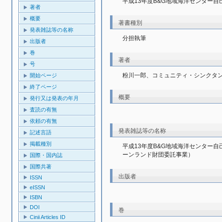
平成13年度B&G地域海洋センター自
著者
概要
著書種別
発表雑誌等の名称
分担執筆
出版者
巻
著者
号
粉川一郎、コミュニティ・シンクタ
開始ページ
終了ページ
概要
発行又は発表の年月
査読の有無
依頼の有無
発表雑誌等の名称
記述言語
掲載種別
平成13年度B&G地域海洋センター
ーンランド財団委託事業）
国際・国内誌
国際共著
出版者
ISSN
eISSN
ISBN
DOI
巻
Cinii Articles ID