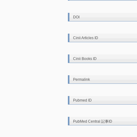
DOI
Cinii Articles ID
Cinii Books ID
Permalink
Pubmed ID
PubMed Central 記事ID