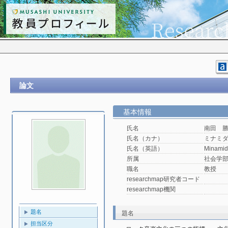
論文
基本情報
氏名
南田 
氏名（カナ）
ミナミ
氏名（英語）
Minamid
所属
社会学
職名
教授
researchmap研究者コード
researchmap機関
題名
題名
担当区分