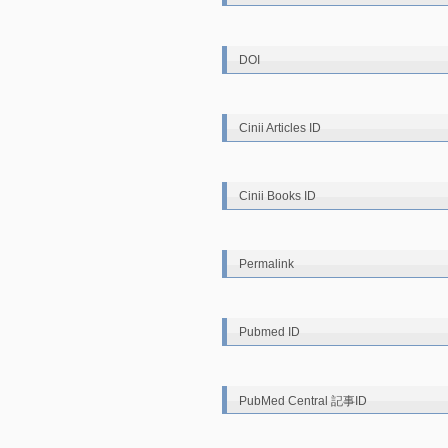
DOI
Cinii Articles ID
Cinii Books ID
Permalink
Pubmed ID
PubMed Central 記事ID