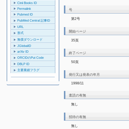
Cinii Books ID
Permalink
号
Pubmed ID
第2号
PubMed Central 記事ID
URL
開始ページ
形式
無償ダウンロード
35頁
JGlobalID
arXiv ID
終了ページ
ORCIDのPut Code
50頁
DBLP ID
主要業績フラグ
発行又は発表の年月
1998/11
査読の有無
無し
招待の有無
無し