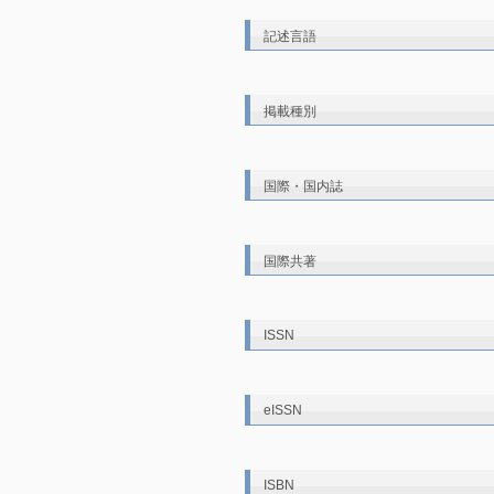
記述言語
掲載種別
国際・国内誌
国際共著
ISSN
eISSN
ISBN