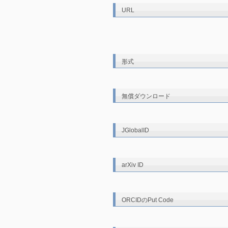
URL
形式
無償ダウンロード
JGlobalID
arXiv ID
ORCIDのPut Code