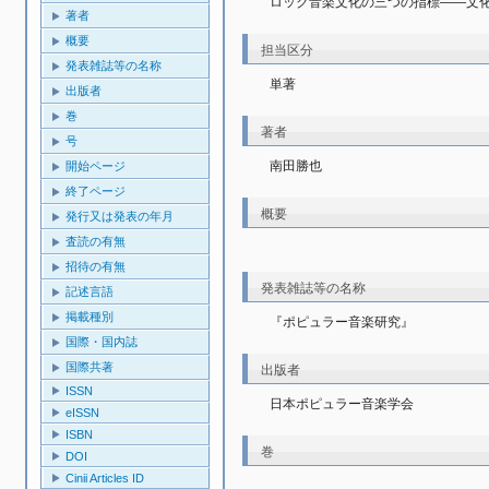
ロック音楽文化の三つの指標――文
著者
概要
担当区分
発表雑誌等の名称
単著
出版者
巻
著者
号
南田勝也
開始ページ
終了ページ
概要
発行又は発表の年月
査読の有無
招待の有無
発表雑誌等の名称
記述言語
掲載種別
『ポピュラー音楽研究』
国際・国内誌
国際共著
出版者
ISSN
日本ポピュラー音楽学会
eISSN
ISBN
巻
DOI
Cinii Articles ID