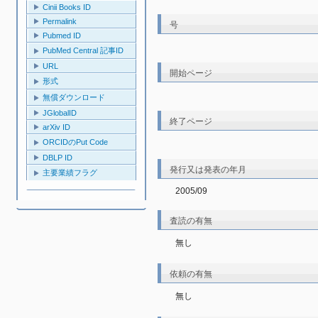
Cinii Books ID
Permalink
号
Pubmed ID
PubMed Central 記事ID
URL
開始ページ
形式
無償ダウンロード
JGlobalID
終了ページ
arXiv ID
ORCIDのPut Code
DBLP ID
発行又は発表の年月
主要業績フラグ
2005/09
査読の有無
無し
依頼の有無
無し