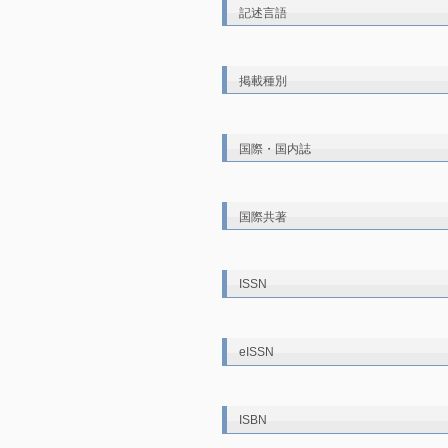
記述言語
掲載種別
国際・国内誌
国際共著
ISSN
eISSN
ISBN