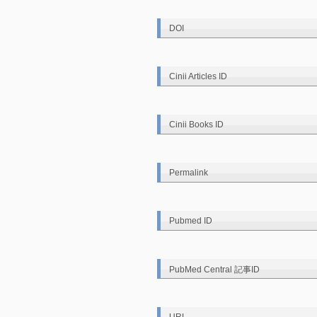
DOI
Cinii Articles ID
Cinii Books ID
Permalink
Pubmed ID
PubMed Central 記事ID