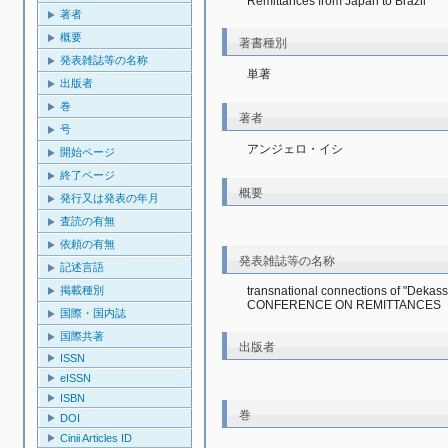
Remittances from Japan to Brazil
著者
概要
著書種別
発表雑誌等の名称
単著
出版者
巻
著者
号
アンジェロ・イシ
開始ページ
終了ページ
概要
発行又は発表の年月
査読の有無
依頼の有無
発表雑誌等の名称
記述言語
transnational connections of "Deka
掲載種別
CONFERENCE ON REMITTANCES
国際・国内誌
国際共著
出版者
ISSN
eISSN
ISBN
巻
DOI
Cinii Articles ID