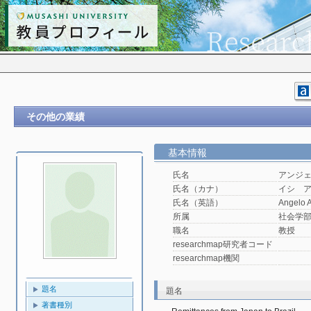
その他の業績
基本情報
氏名
アンジェ
氏名（カナ）
イシ 
氏名（英語）
Angelo A
所属
社会学
職名
教授
researchmap研究者コード
researchmap機関
題名
題名
著書種別