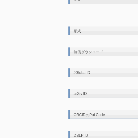
URL
形式
無償ダウンロード
JGlobalID
arXiv ID
ORCIDのPut Code
DBLP ID