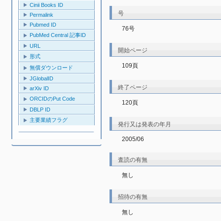
Cinii Books ID
号
Permalink
Pubmed ID
76号
PubMed Central 記事ID
URL
開始ページ
形式
109頁
無償ダウンロード
JGlobalID
終了ページ
arXiv ID
ORCIDのPut Code
120頁
DBLP ID
主要業績フラグ
発行又は発表の年月
2005/06
査読の有無
無し
招待の有無
無し