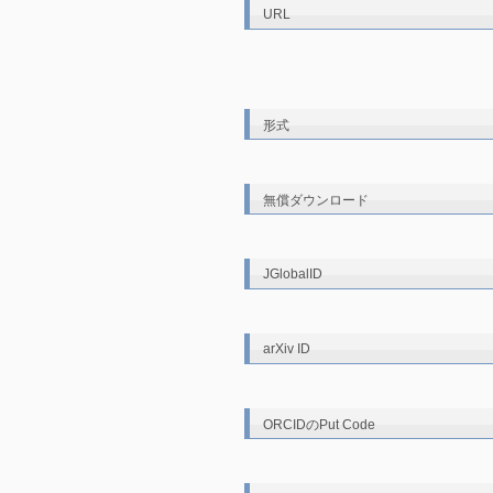
URL
形式
無償ダウンロード
JGlobalID
arXiv ID
ORCIDのPut Code