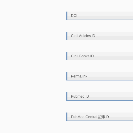
DOI
Cinii Articles ID
Cinii Books ID
Permalink
Pubmed ID
PubMed Central 記事ID