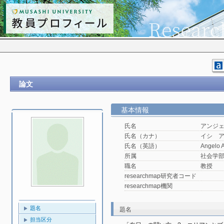
論文
基本情報
氏名
アンジェ
氏名（カナ）
イシ 
氏名（英語）
Angelo A
所属
社会学
職名
教授
researchmap研究者コード
researchmap機関
題名
題名
担当区分