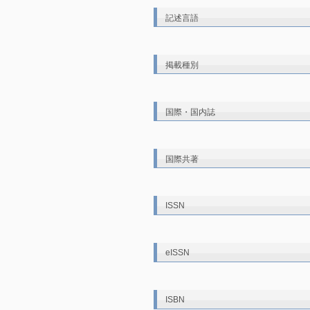
記述言語
掲載種別
国際・国内誌
国際共著
ISSN
eISSN
ISBN