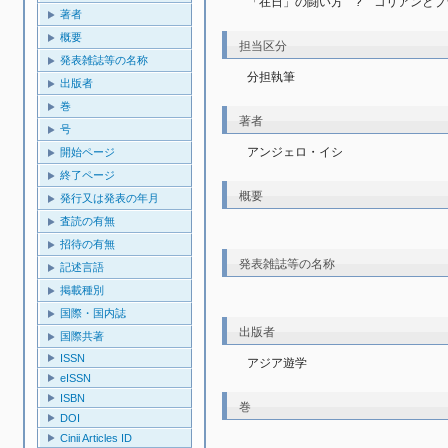
「在日」の闘い方　?　コリアンとブ
著者
概要
担当区分
発表雑誌等の名称
分担執筆
出版者
巻
著者
号
アンジェロ・イシ
開始ページ
終了ページ
概要
発行又は発表の年月
査読の有無
招待の有無
発表雑誌等の名称
記述言語
掲載種別
国際・国内誌
出版者
国際共著
ISSN
アジア遊学
eISSN
ISBN
巻
DOI
Cinii Articles ID