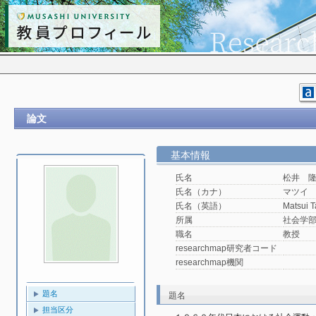
論文
基本情報
氏名
松井 
氏名（カナ）
マツイ
氏名（英語）
Matsui T
所属
社会学
職名
教授
researchmap研究者コード
researchmap機関
題名
題名
担当区分