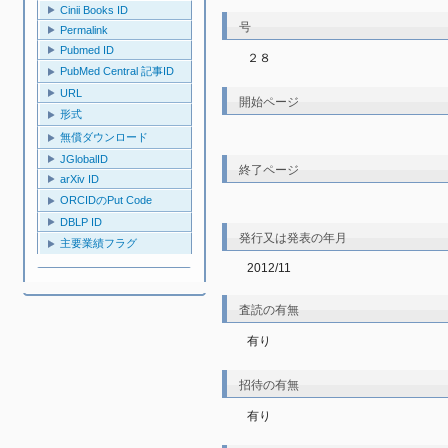
Cinii Books ID
号
Permalink
Pubmed ID
２８
PubMed Central 記事ID
URL
開始ページ
形式
無償ダウンロード
JGlobalID
終了ページ
arXiv ID
ORCIDのPut Code
DBLP ID
発行又は発表の年月
主要業績フラグ
2012/11
査読の有無
有り
招待の有無
有り