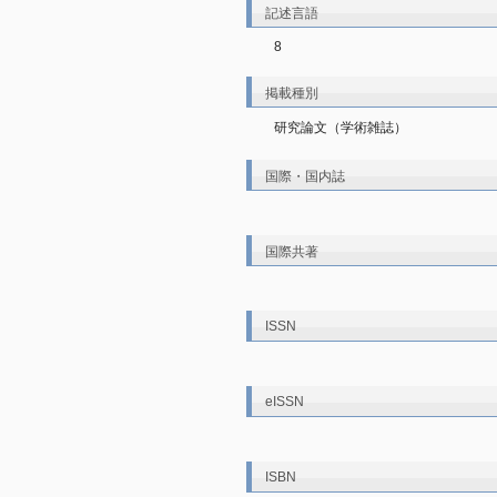
記述言語
8
掲載種別
研究論文（学術雑誌）
国際・国内誌
国際共著
ISSN
eISSN
ISBN