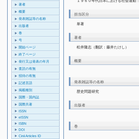
１９６０年代日本における社会運動
著者
概要
担当区分
発表雑誌等の名称
単著
出版者
巻
著者
号
松井隆志（翻訳：藤井たけし）
開始ページ
終了ページ
概要
発行又は発表の年月
査読の有無
招待の有無
発表雑誌等の名称
記述言語
掲載種別
歴史問題研究
国際・国内誌
国際共著
出版者
ISSN
eISSN
ISBN
巻
DOI
Cinii Articles ID