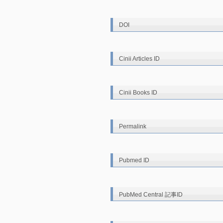
DOI
Cinii Articles ID
Cinii Books ID
Permalink
Pubmed ID
PubMed Central 記事ID