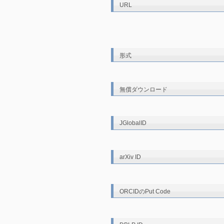
URL
形式
無償ダウンロード
JGlobalID
arXiv ID
ORCIDのPut Code