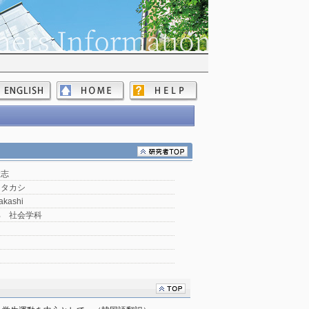
隆志
 タカシ
akashi
部 社会学科