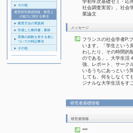
学初年次基礎ゼミ・応
その他
社会調査実習）、社会
教育研究業績情報：教育上
業論文
の能力に関する事項
教育方法の実践例
メッセージ
作成した教科書，教材
実務の経験を有する者に
フランスの社会学者P.
ついての特記事項
います。「学生という
その他
わしたり、その時間的
のである」。大学生活
強、レポート、サーク
いるうちにあっという
しても、何をしなくて
ジナルな大学生活をす
研究者基礎情報
研究者情報
***