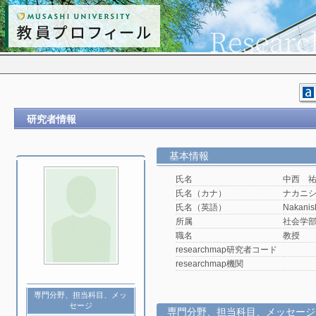
研究者情報
基本情報
氏名
中西 
氏名（カナ）
ナカニ
氏名（英語）
Nakanis
所属
社会学
職名
教授
researchmap研究者コード
researchmap機関
専門分野、担当科目、メッ
セージ
専門分野、担当科目、メッセージ