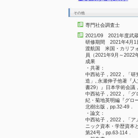
その他
専門社会調査士
2021/09 2021年
研修期間 2021年4月1
渡航国 米国・カリフ
員（2021年9月～2022
成果
・共著：
中西祐子，2022，「
造」, 永瀬伸子他著『
書29）』日本学術会議，p
中西祐子，2022，「
紀・菊地英明編『グロ
北樹出版，pp.32-49．
・論文：
中西祐子，2022，「
ニック資本・学歴資本
第24号，pp.63-114．