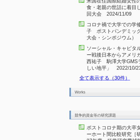
米国在住国際結婚女性
食・老親の世話に着目し
回大会 2024/11/09
コロナ禍で大学での学
子 ポストパンデミック
大会・シンポジウム） 20
ソーシャル・キャピタ
ー戦後日本からアメリ
西祐子 駒澤大学GM
しい地平」 2022/10
全て表示する（30件）
Works
競争的資金等の研究課題
ポストコロナ期の大卒
ーホート間比較研究［研