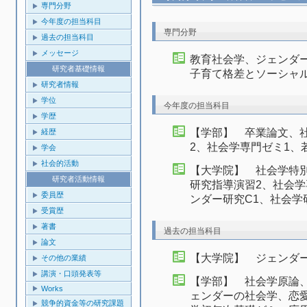
専門分野
今年度の担当科目
専門分野
過去の担当科目
メッセージ
教育社会学、ジェンダ
研究者基礎情報
子育て格差とソーシャ
研究者情報
学位
今年度の担当科目
学歴
【学部】 卒業論文、
経歴
2、社会学専門ゼミ1、
学会
社会的活動
【大学院】 社会学特別
研究者活動情報
研究指導演習2、社会学
委員歴
ンダー研究C1、社会学
受賞歴
著書
過去の担当科目
論文
【大学院】 ジェンダ
その他の業績
講演・口頭発表等
【学部】 社会学原論
Works
ェンダーの社会学、恋
競争的資金等の研究課題