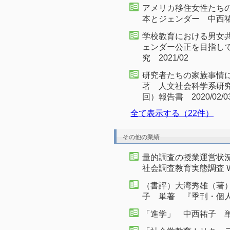
アメリカ移住女性たち
本とジェンダー 中西祐
学校教育における男女
ェンダー公正を目指して
究 2021/02
研究者たちの家族事情
著 人文社会科学系研
回）報告書 2020/02/0
全て表示する（22件）
その他の業績
量的調査の授業運営状
社会調査教育実態調査 WG
（書評）大湾秀雄（著
子 単著 『季刊・個人金
「進学」 中西祐子 単著