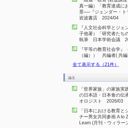
真一編）「教育達成に
景──『ジェンダー・
岩波書店 2024/04
『人文社会科学とジェン
子他著）「研究者たち
執筆 日本学術会議 202
『平等の教育社会学』
（編）） 共編者( 共編著
全て表示する（21件）
論文
「世界家族」の家族実践
の日本語・日本食の伝
オロジスト 2026/03
「日本における教育と
チー男女共同参画 A to
Learn (月刊・ウィラーン