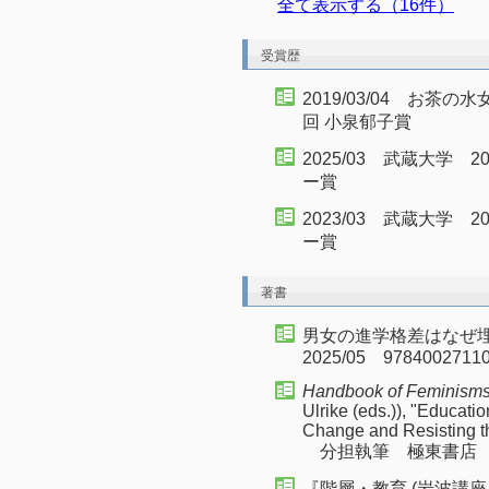
全て表示する（16件）
受賞歴
2019/03/04 お
回 小泉郁子賞
2025/03 武蔵大学
ー賞
2023/03 武蔵大学
ー賞
著書
男女の進学格差はなぜ
2025/05 9784002711
Handbook of Feminisms
Ulrike (eds.)), "Educati
Change and Resisting t
分担執筆 極東書店 20
『階層・教育 (岩波講座