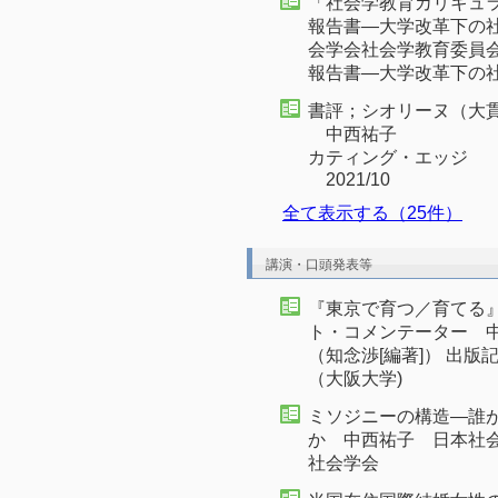
「社会学教育カリキュ
報告書―大学改革下の
会学会社会学教育委員
報告書―大学改革下の社会
書評；シオリーヌ（大
中西祐子
カティング・エッジ
2021/10
全て表示する（25件）
講演・口頭発表等
『東京で育つ／育てる』
ト・コメンテーター 
（知念渉[編著]） 出版記
（大阪大学)
ミソジニーの構造―誰
か 中西祐子 日本社会学会
社会学会