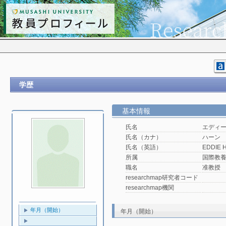
学歴
基本情報
氏名
エディ
氏名（カナ）
ハーン
氏名（英語）
EDDIE 
所属
国際教
職名
准教授
researchmap研究者コード
researchmap機関
年月（開始）
年月（開始）