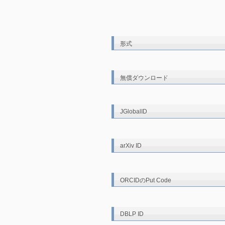
形式
無償ダウンロード
JGlobalID
arXiv ID
ORCIDのPut Code
DBLP ID