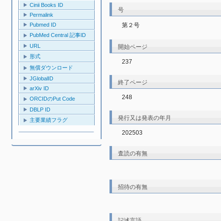
Cinii Books ID
号
Permalink
第２号
Pubmed ID
PubMed Central 記事ID
URL
開始ページ
形式
237
無償ダウンロード
JGlobalID
終了ページ
arXiv ID
248
ORCIDのPut Code
DBLP ID
発行又は発表の年月
主要業績フラグ
202503
査読の有無
招待の有無
記述言語