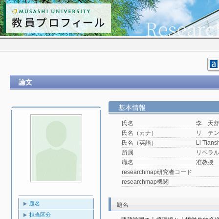
論文
基本情報
氏名
李 天
氏名（カナ）
リ テ
氏名（英語）
Li Tians
所属
リベラ
職名
准教授
researchmap研究者コード
researchmap機関
題名
題名
担当区分