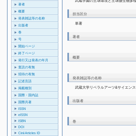
武蔵学園の土壌環境と土壌微生物多
著者
概要
担当区分
発表雑誌等の名称
単著
出版者
巻
著者
号
開始ページ
終了ページ
概要
発行又は発表の年月
査読の有無
招待の有無
発表雑誌等の名称
記述言語
武蔵大学リベラルアーツ&サイエンス
掲載種別
国際・国内誌
出版者
国際共著
ISSN
eISSN
ISBN
巻
DOI
Cinii Articles ID