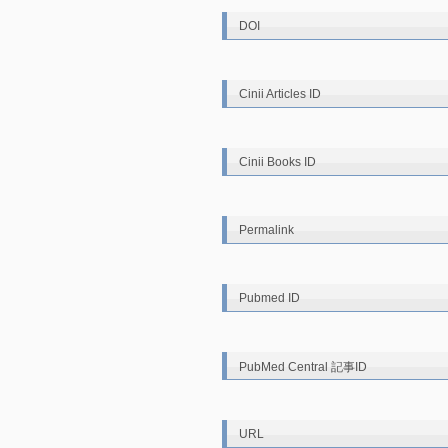
DOI
Cinii Articles ID
Cinii Books ID
Permalink
Pubmed ID
PubMed Central 記事ID
URL