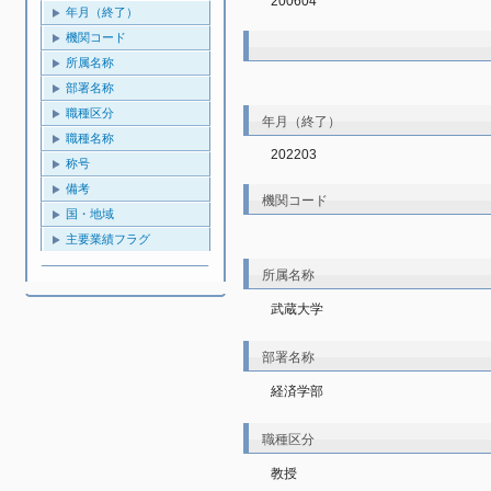
200604
年月（終了）
機関コード
所属名称
部署名称
職種区分
年月（終了）
職種名称
202203
称号
備考
機関コード
国・地域
主要業績フラグ
所属名称
武蔵大学
部署名称
経済学部
職種区分
教授