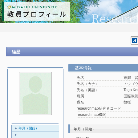
経歴
基本情報
氏名
東郷 
氏名（カナ）
トウゴ
氏名（英語）
Togo Ke
所属
国際教
職名
教授
researchmap研究者コード
researchmap機関
年月（開始）
年月（開始）