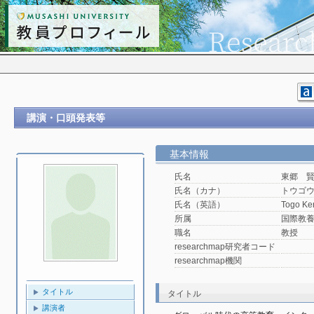
講演・口頭発表等
基本情報
氏名
東郷 
氏名（カナ）
トウゴ
氏名（英語）
Togo Ke
所属
国際教
職名
教授
researchmap研究者コード
researchmap機関
タイトル
タイトル
講演者