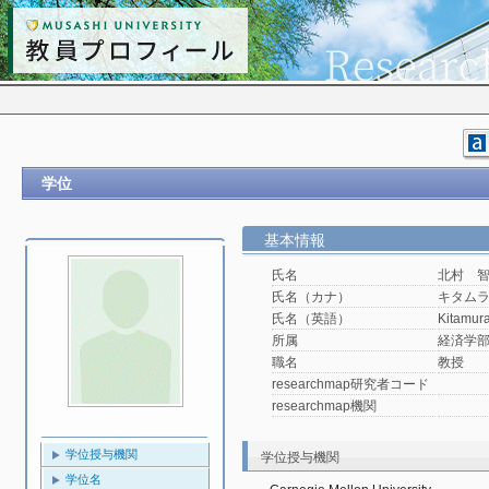
学位
基本情報
氏名
北村 
氏名（カナ）
キタム
氏名（英語）
Kitamur
所属
経済学
職名
教授
researchmap研究者コード
researchmap機関
学位授与機関
学位授与機関
学位名