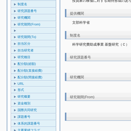
投資家の株価に対する期待形成のあ
制度名
研究課題番号
提供機関
研究機関
文部科学省
研究期間(From)
制度名
研究期間(To)
担当区分
科学研究費助成事業 基盤研究（Ｃ）
担当研究者
研究課題番号
研究種目
配分額(総額)
配分額(直接経費)
研究機関
配分額(間接経費)
URL
形式
研究概要
研究期間(From)
資金種別
国際共同研究
課題番号
体系的課題番号
主要業績フラグ