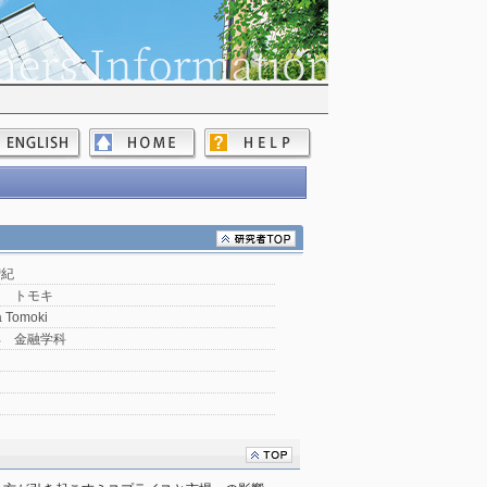
智紀
ラ トモキ
a Tomoki
部 金融学科