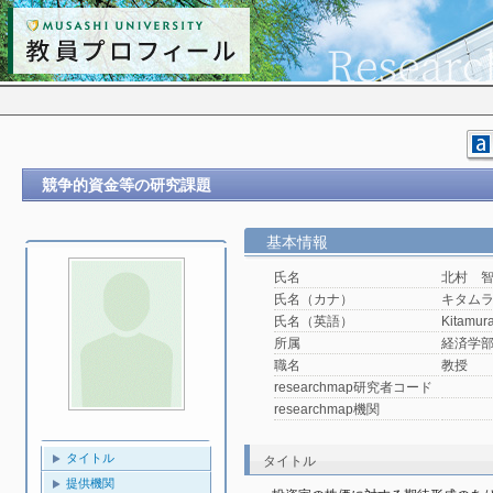
競争的資金等の研究課題
基本情報
氏名
北村 
氏名（カナ）
キタム
氏名（英語）
Kitamur
所属
経済学
職名
教授
researchmap研究者コード
researchmap機関
タイトル
タイトル
提供機関