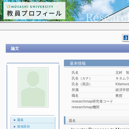
論文
基本情報
氏名
北村 
氏名（カナ）
キタム
氏名（英語）
Kitamur
所属
経済学
職名
教授
researchmap研究者コード
researchmap機関
題名
題名
担当区分