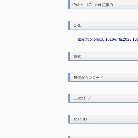
PubMed Central 記事ID
URL
https://doi.org/10.1016/j.irfa.2023.1
形式
無償ダウンロード
JGlobalID
arXiv ID