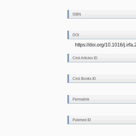
ISBN
DOI
https://doi.org/10.1016/j.irf
Cinii Articles ID
Cinii Books ID
Permalink
Pubmed ID