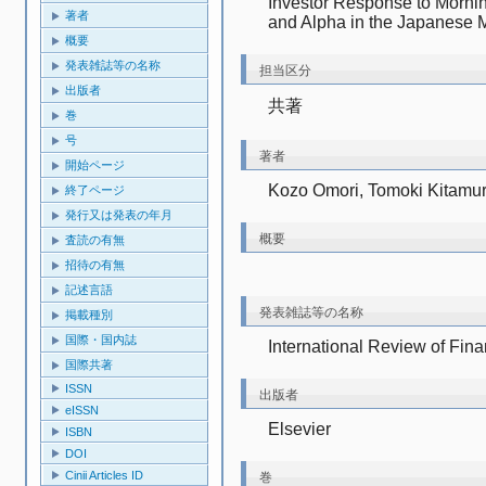
Investor Response to Morning
著者
and Alpha in the Japanese 
概要
発表雑誌等の名称
担当区分
出版者
共著
巻
号
著者
開始ページ
Kozo Omori, Tomoki Kitamu
終了ページ
発行又は発表の年月
概要
査読の有無
招待の有無
記述言語
発表雑誌等の名称
掲載種別
国際・国内誌
International Review of Fina
国際共著
ISSN
出版者
eISSN
Elsevier
ISBN
DOI
Cinii Articles ID
巻