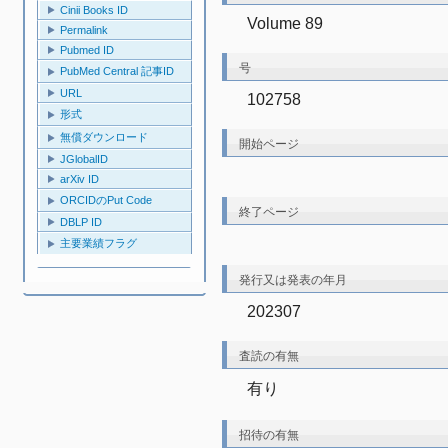
Cinii Books ID
Volume 89
Permalink
Pubmed ID
号
PubMed Central 記事ID
URL
102758
形式
無償ダウンロード
開始ページ
JGlobalID
arXiv ID
ORCIDのPut Code
終了ページ
DBLP ID
主要業績フラグ
発行又は発表の年月
202307
査読の有無
有り
招待の有無