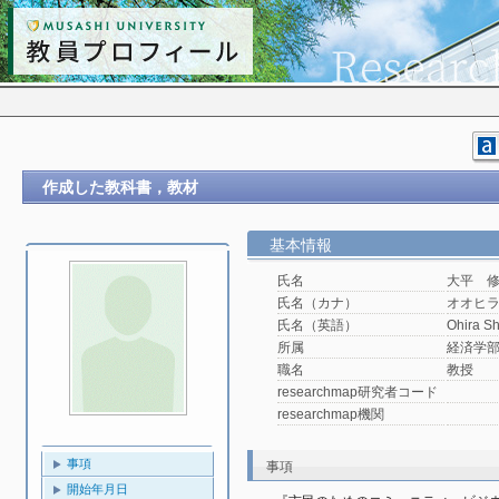
作成した教科書，教材
基本情報
氏名
大平 
氏名（カナ）
オオヒ
氏名（英語）
Ohira Sh
所属
経済学
職名
教授
researchmap研究者コード
researchmap機関
事項
事項
開始年月日