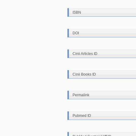
ISBN
DOI
Cinii Articles ID
Cinii Books ID
Permalink
Pubmed ID