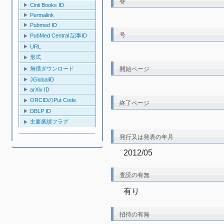
巻
Cinii Books ID
Permalink
Pubmed ID
号
PubMed Central 記事ID
URL
形式
開始ページ
無償ダウンロード
JGlobalID
arXiv ID
ORCIDのPut Code
終了ページ
DBLP ID
主要業績フラグ
発行又は発表の年月
2012/05
査読の有無
有り
招待の有無