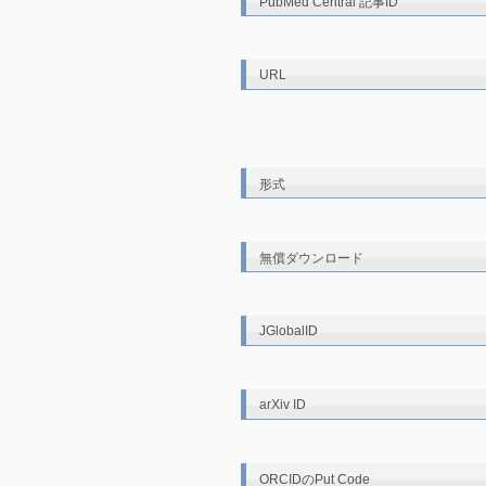
PubMed Central 記事ID
URL
形式
無償ダウンロード
JGlobalID
arXiv ID
ORCIDのPut Code