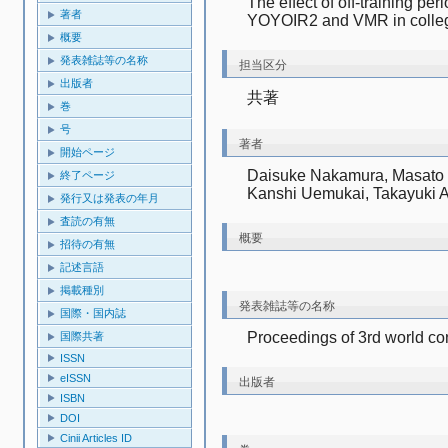
The effect of off-training per
著者
YOYOIR2 and VMR in collegi
概要
発表雑誌等の名称
担当区分
出版者
共著
巻
号
著者
開始ページ
Daisuke Nakamura, Masato M
終了ページ
Kanshi Uemukai, Takayuki 
発行又は発表の年月
査読の有無
概要
招待の有無
記述言語
掲載種別
発表雑誌等の名称
国際・国内誌
Proceedings of 3rd world co
国際共著
ISSN
eISSN
出版者
ISBN
DOI
Cinii Articles ID