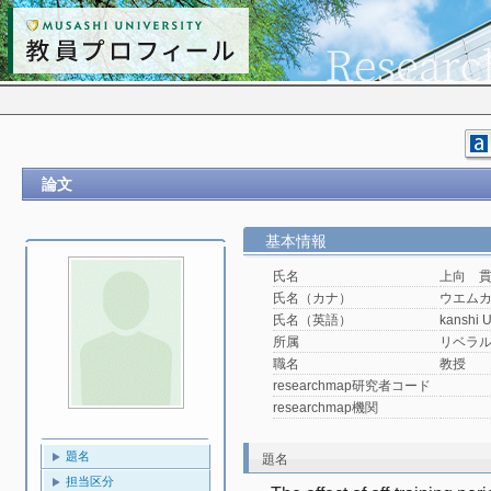
論文
基本情報
氏名
上向 
氏名（カナ）
ウエム
氏名（英語）
kanshi 
所属
リベラ
職名
教授
researchmap研究者コード
researchmap機関
題名
題名
担当区分