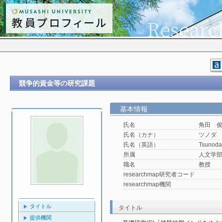
競争的資金等の研究課題
基本情報
氏名
角田 
氏名（カナ）
ツノダ
氏名（英語）
Tsunoda
所属
人文学
職名
教授
researchmap研究者コード
researchmap機関
タイトル
タイトル
提供機関