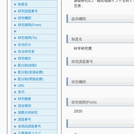
基礎研究(C)「植民地期インドをめ
制度名
交差」
研究課題番号
研究機関
提供機関
研究期間(From)
研究期間(To)
制度名
担当区分
科学研究費
担当研究者
研究種目
研究課題番号
配分額(総額)
配分額(直接経費)
配分額(間接経費)
研究機関
URL
形式
研究概要
研究期間(From)
資金種別
2020
国際共同研究
課題番号
体系的課題番号
～
主要業績フラグ