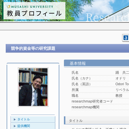
競争的資金等の研究課題
基本情報
氏名
踊 共
氏名（カナ）
オドリ
氏名（英語）
Odori To
所属
リベラ
職名
教授
researchmap研究者コード
researchmap機関
タイトル
タイトル
提供機関