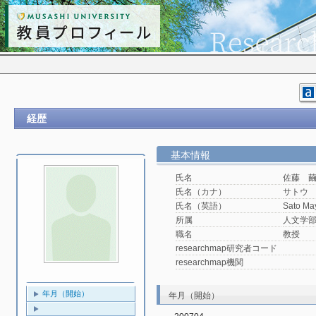
経歴
基本情報
氏名
佐藤 
氏名（カナ）
サトウ
氏名（英語）
Sato Ma
所属
人文学
職名
教授
researchmap研究者コード
researchmap機関
年月（開始）
年月（開始）