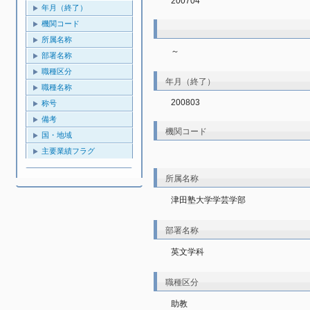
200704
年月（終了）
機関コード
所属名称
～
部署名称
職種区分
年月（終了）
職種名称
200803
称号
備考
機関コード
国・地域
主要業績フラグ
所属名称
津田塾大学学芸学部
部署名称
英文学科
職種区分
助教