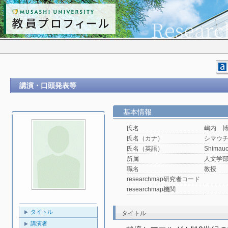
講演・口頭発表等
基本情報
氏名
嶋内 
氏名（カナ）
シマウ
氏名（英語）
Shimauc
所属
人文学
職名
教授
researchmap研究者コード
researchmap機関
タイトル
タイトル
講演者