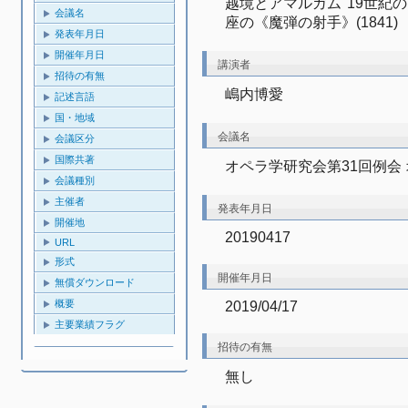
越境とアマルガム"19世紀
会議名
座の《魔弾の射手》(1841)
発表年月日
開催年月日
講演者
招待の有無
嶋内博愛
記述言語
国・地域
会議名
会議区分
国際共著
オペラ学研究会第31回例会
会議種別
主催者
発表年月日
開催地
20190417
URL
形式
開催年月日
無償ダウンロード
概要
2019/04/17
主要業績フラグ
招待の有無
無し